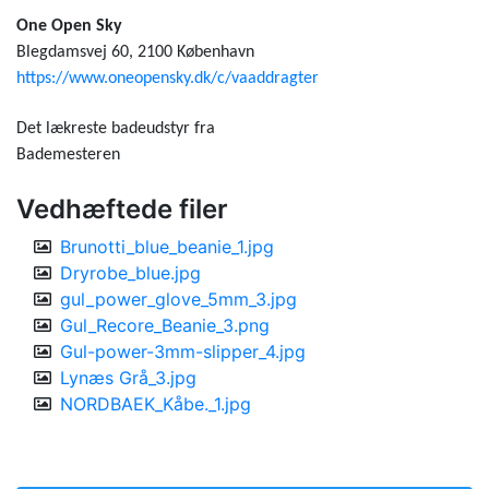
One Open Sky
Blegdamsvej 60, 2100 København
https://www.oneopensky.dk/c/vaaddragter
Det lækreste badeudstyr fra
Bademesteren
Vedhæftede filer
Brunotti_blue_beanie_1.jpg
Dryrobe_blue.jpg
gul_power_glove_5mm_3.jpg
Gul_Recore_Beanie_3.png
Gul-power-3mm-slipper_4.jpg
Lynæs Grå_3.jpg
NORDBAEK_Kåbe._1.jpg