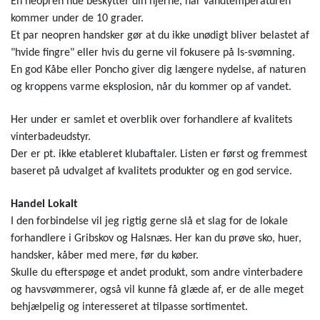
En neopren hue beskytter din hjerne, når vandtemperaturen
kommer under de 10 grader.
Et par neopren handsker gør at du ikke unødigt bliver belastet af
"hvide fingre" eller hvis du gerne vil fokusere på Is-svømning.
En god Kåbe eller Poncho giver dig længere nydelse, af naturen
og kroppens varme eksplosion, når du kommer op af vandet.
Her under er samlet et overblik over forhandlere af kvalitets
vinterbadeudstyr.
Der er pt. ikke etableret klubaftaler. Listen er først og fremmest
baseret på udvalget af kvalitets produkter og en god service.
Handel Lokalt
I den forbindelse vil jeg rigtig gerne slå et slag for de lokale
forhandlere i Gribskov og Halsnæs. Her kan du prøve sko, huer,
handsker, kåber med mere, før du køber.
Skulle du efterspøge et andet produkt, som andre vinterbadere
og havsvømmerer, også vil kunne få glæde af, er de alle meget
behjælpelig og interesseret at tilpasse sortimentet.